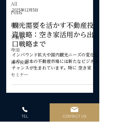
All
2025年12月5日
Posts
観光需要を活かす不動産投
民泊
資戦略：空き家活用から出
不動産
口戦略まで
寺泊
インバウンド拡大や国内観光ニーズの変化に
より、日本の不動産市場には新たなビジネス
海外投資
チャンスが生まれています。特に 空き家 や
遊休不動産を観光宿泊向けに活用する動き
セミナー
は、地域活性化と投資収益の双方を狙える注
目の戦略です。2023年時点で全国の空き家
総数は約 900万戸 （空き家率13.8%）と過
去最多を更新し、その利活用は社会的課題で
あると同時に、大きな潜在市場とも言えま
す。また大阪万博など大型イベントを控える
TEL
CONTACT US
エリアでは、不動産需要や宿泊ニーズが一段
と高まることが予想され、物件オーナーにと
旅結株式会社
って新規参入や用途転換の好機となっていま
住宅宿泊管理業者: 国土交通大臣(1)第F04507号