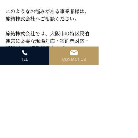
このようなお悩みがある事業者様は、
旅結株式会社へご相談ください。
旅結株式会社では、大阪市の特区民泊
運営に必要な現場対応・宿泊者対応・
近隣対応・運営管理をサポートしてい
ます。オーナー様が安心して民泊運営
TEL
CONTACT US
を続けられるよう、ガイドライン改正
後の運営体制づくりをお手伝いしま
す。
まとめ
大阪市の特区民泊は、今後ますます
「適正運営」が求められます。
特に、騒音・ごみ・苦情対応・24時間
連絡体制・駆けつけ体制・記録保管