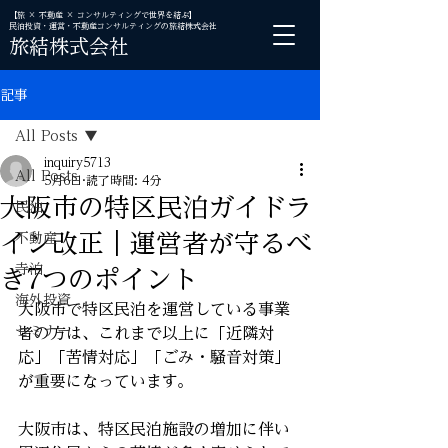
【旅 × 不動産 × コンサルティングで世界を結ぶ】
民泊投資・運営・不動産コンサルティングの旅結株式会社
旅結株式会社
記事
All Posts
inquiry5713
All Posts
5月6日
読了時間: 4分
大阪市の特区民泊ガイドラ
民泊
イン改正｜運営者が守るべ
不動産
寺泊
き7つのポイント
海外投資
大阪市で特区民泊を運営している事業
セミナー
者の方は、これまで以上に「近隣対
応」「苦情対応」「ごみ・騒音対策」
が重要になっています。
大阪市は、特区民泊施設の増加に伴い